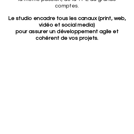
comptes.
Le studio encadre tous les canaux (print, web,
vidéo et social media)
pour assurer un développement agile et
cohérent de vos projets.
un studio expérimenté, UN SAVOIR-FAIRE 360°
Le studio prend en charge tous vos projets de la
création à l’activation, pour une gestion sur-mesure
et à la carte.